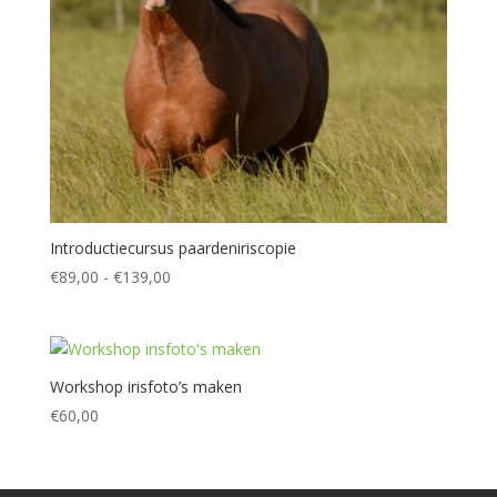
Introductiecursus paardeniriscopie
Prijsklasse:
€
89,00
-
€
139,00
€89,00
tot
€139,00
Workshop irisfoto’s maken
€
60,00